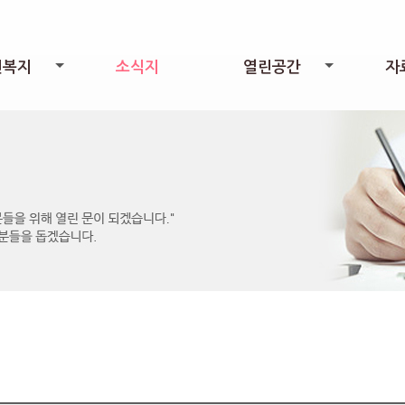
린복지
소식지
열린공간
자
+
+