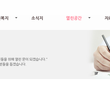
린복지
소식지
열린공간
자
+
+