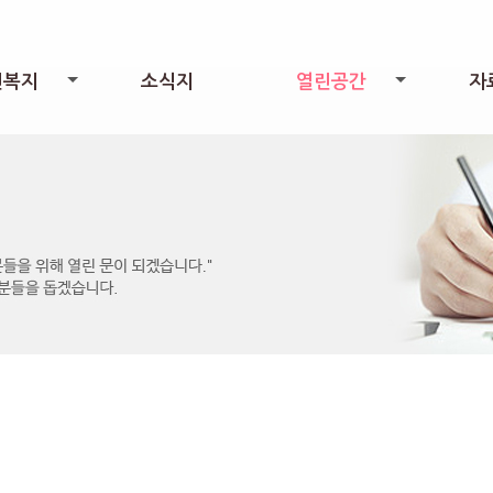
린복지
소식지
열린공간
자
+
+