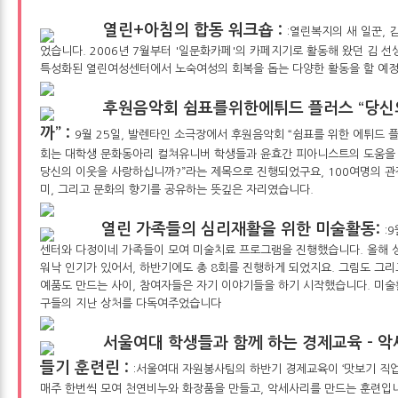
열린+아침의 합동 워크숍 :
:열린복지의 새 일꾼, 
었습니다. 2006년 7월부터 '일문화카페'의 카페지기로 활동해 왔던 김 
특성화된 열린여성센터에서 노숙여성의 회복을 돕는 다양한 활동을 할 예정
후원음악회 쉼표를위한에튀드 플러스 “당신
까” :
9월 25일, 발렌타인 소극장에서 후원음악회 “쉼표를 위한 에튀드 
회는 대학생 문화동아리 컬쳐유니버 학생들과 윤효간 피아니스트의 도움을 받
당신의 이웃을 사랑하십니까?”라는 제목으로 진행되었구요, 100여명의 
미, 그리고 문화의 향기를 공유하는 뜻깊은 자리였습니다.
열린 가족들의 심리재활을 위한 미술활동:
:
센터와 다정이네 가족들이 모여 미술치료 프로그램을 진행했습니다. 올해
워낙 인기가 있어서, 하반기에도 총 8회를 진행하게 되었지요. 그림도 그리
예품도 만드는 사이, 참여자들은 자기 이야기들을 하기 시작했습니다. 미
구들의 지난 상처를 다독여주었습니다
서울여대 학생들과 함께 하는 경제교육 - 악
들기 훈련린 :
:서울여대 자원봉사팀의 하반기 경제교육이 ‘맛보기 직
매주 한번씩 모여 천연비누와 화장품을 만들고, 악세사리를 만드는 훈련입