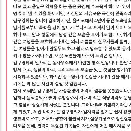
따로 없고 출입구 역할을 하는 좁은 공간에 수도꼭지 하나가 있어
면 씻어 낼 수 있을 뿐이지만, 자신만의 자유로운 공간에 만족스
김구영씨는 쉼터에 입소하기 전, 을지로에서 4년여 동안 노숙생활
남자들로부터 폭력을 당해 앞니가 부러지고 빠져서 말이 새어나오
하다 보니 말과 행동에서 남성 같은 모습을 보이기도 합니다. 하
같은 여성들을 보호하고자 하는 의리로 틈틈이 실무자들과 함께,
는 여성들을 찾아가 말동무도 하고 쉼터로 입소할 수 있도록 돕기
쩌다 빵을 가져다주면, 이웃 노인들에 나누어 드리곤 합니다.
김구영씨의 일자리는 동사무소에서 마련한 청소 일입니다. 한달 
방세 내고, 생활비 하고, 그리고도 또 보증금 있는 셋집을 얻기 위
저축하고 있습니다. 하지만 김구영씨가 건강을 지키며 일을 해서 
기에는 꽤 많은 시간이 걸릴 것 같습니다.
현재 59세인 김구영씨는 가정환경이 어려워 결혼을 못했습니다.
일하다 음식솜씨가 좋아 주방장까지 지내며 작은 식당이라도 운
고 열심히 성실하게 사셨던 분입니다. 그러나 IMF 외환위기라는
게 되었고, 제법 나이가 든 김구영씨가 일자리를 얻기는 쉽지 않
생활비로 쓰고, 거처와 생활이 불안해지자 설상가상으로 정신질환
디오를 통해, 연락이 두절된 가족들이 자신에게 어떤 메시지를 