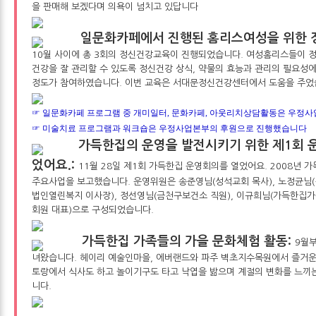
을 판매해 보겠다며 의욕이 넘치고 있답니다
일문화카페에서 진행된 홈리스여성을 위한 
10월 사이에 총 3회의 정신건강교육이 진행되었습니다. 여성홈리스들이 정
건강을 잘 관리할 수 있도록 정신건강 상식, 약물의 효능과 관리의 필요성에
정도가 참여하였습니다. 이번 교육은 서대문정신건강센터에서 도움을 주었
☞ 일문화카페 프로그램 중 개미일터, 문화카페, 아웃리치상담활동은 우정
☞ 미술치료 프로그램과 워크숍은 우정사업본부의 후원으로 진행했습니다
가득한집의 운영을 발전시키기 위한 제1회 
었어요.:
11월 28일 제1회 가득한집 운영회의를 열었어요. 2008년 
주요사업을 보고했습니다. 운영위원은 송준영님(성석교회 목사), 노정균님(
법인열린복지 이사장), 정선영님(금천구보건소 직원), 이규희님(가득한집가
회원 대표)으로 구성되었습니다.
가득한집 가족들의 가을 문화체험 활동:
9월부
녀왔습니다. 헤이리 예술인마을, 에버랜드와 파주 벽초지수목원에서 즐거운
토랑에서 식사도 하고 놀이기구도 타고 낙엽을 밞으며 계절의 변화를 느끼
니다.