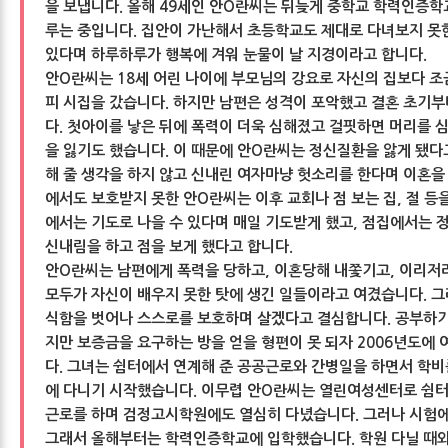
을 보냅니다. 올해 49세인 안O란씨는 뒤늦게 중학교 학력인증학
루는 중입니다. 집안이 가난해서 초등학교도 제대로 다녀보지 못
있다며 하루하루가 행복에 겨워 눈물이 날 지경이라고 합니다.
안O란씨는 18세 어린 나이에 부모님의 강요로 자신의 집보다 조
피 시집을 갔습니다. 하지만 남편은 성격이 포악했고 결혼 초기
다. 첫아이를 낳은 뒤에 폭력이 더욱 심해졌고 걸핏하면 머리를 
을 잃기도 했습니다. 이 때문에 안O란씨는 정신질환을 앓게 됐다
해 줄 생각을 하지 않고 신내린 여자마냥 헛소리를 한다며 이혼을
에서도 보호받지 못한 안O란씨는 이후 교회나 점 보는 집, 절 등
에서는 기도로 나을 수 있다며 매일 기도받게 했고, 점집에서는
신내림을 하고 점을 보게 했다고 합니다.
안O란씨는 남편에게 폭력을 당하고, 이혼당해 내쫓기고, 이리저
모두가 자신이 배우지 못한 탓에 생긴 일들이라고 여겼습니다. 그
식함을 벗어나 스스로를 보호하며 살겠다고 결심합니다. 공부하기
지만 보증금을 요구하는 방을 얻을 형편이 못 되자 2006년도에
다. 그녀는 쉼터에서 연계해 준 공공근로와 간병일을 하면서 학
에 다니기 시작했습니다. 이무렵 안O란씨는 열린여성센터로 쉼터
근로를 하며 검정고시학원에도 열심히 다녔습니다. 그러나 시험에
그래서 올해부터는 학력인증학교에 입학했습니다. 학원 다닐 때