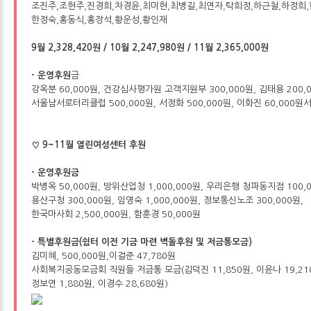
조진주,조현주,진경희,차경윤,최미현,최병길,최연자,탁희정,하근철,하정희,
한정숙,홍동식,홍장석,황운성,황인재
9월 2,328,420원 / 10월 2,247,980원 / 11월 2,365,000원
- 운영후원
금
강옥분 60,000원, 건강심사평가원 고객지원부 300,000원, 김태용 200,
서울남서로터리클럽 500,000원, 서정화 500,000원, 이화진 60,000원
♡ 9~11월 열린여성센터 후원
- 운영후원금
박병옥 50,000원, 방위산업청 1,000,000원, 우리은행 청파동지점 100,0
용산구청 300,000원, 임영숙 1,000,000원, 정보통신노조 300,000원,
한국마사회 2,500,000원, 함훈경 50,000원
- 특별후원금(쉼터 이전 기금 마련 벽돌후원 및 저금통모금)
김미혜, 500,000원,이걸준 47,780원
사회복지공동모금회 직원들 저금통 모금(김덕진 11,850원, 이윤나 19,210
정보연 1,880원, 이경수 28,680원)