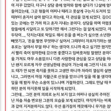
이 자꾸 갔었다. 더구나 상담 중에 엄마와 함께 살다가 12살에
들어갔는데, 그곳 형들이 어찌나 때리고 못살게 구는지 도저히 있
때부터 혼자서 살아 왔다고 하는데, 더 관심을 갖게 되었다. 김O
있는 곳에는 안 가려 하고 혼자 지내는 분이다. 상담을 하며 어
람들에게 시달리고 또 당하기만 해서 그런다는 걸 알게 되었다. 
두닦이..., 닥치는대로 막일도 해서 돈을 좀 버는가 싶으면 소년원
빼앗기고, ‘돈을 벌면 무엇하나’ 싶어서 그때부터 자포자기하는 생
후로는 ‘살아서 무얼 하나’ 하는 생각이 드니까 죽고 싶기만 했지
서 빨리 죽어 엄마한테 갔으면 좋겠다고 입버릇처럼 말했던 분이
을 가져도 아무 소용없으니 다른 사람한데 관심을 갖고 상담을 하
난 왠지 모르게 자꾸 선생님한테 관심이 가는데 왜 그런지 나도 
도 때가 안 되면 죽지를 못하고 고생만 하니까 차라리 열심히 살
냐고, 그러면서 마침 자활근로 신청을 받으니까 일을 해 볼 생각이
일을 해 봤자 무슨 소용이 있느냐며 거절하셨다. 그래도 만날 때
하던 분이 마지못해 일을 시작하게 되었다.
그런데... 그런 분이 의외로 눈치 보지 않고 어찌나 성실히 주어진 
난 차츰 차츰 변모된 그분의 모습을 보게 되었다. 아직까지는 비
과 같이 지저분하지도 않다. 우선 몸가짐이 깨끗해지니 무거운 