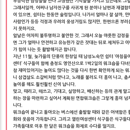
무능력한 남성들을 만나 고생했던 기억들을 가지고 있는데도 그
그래서일까, 어쩌나 남자친구를 사귀게 된 분이나 남편과 재결합
이 있으면, 쉼터는 한동안 술렁입니다. 나가서 얼마나 잘 살까, 
사람인가 등등 걱정과 우려의 웅성거림도 많지만, 한편으론 부러
지 못하지요.
앞날은 어차피 불투명하고 불안한 것. 그래서 오늘 야릇한 감정을
면 그가 얼마나 안전하고 유능한가 같은 잣대는 뒤로 제쳐두고 
가 힘이 나는 듯 활발해지곤 합니다.
지난 11월, 늦가을의 단풍이 한창일 때 남성노숙인 쉼터 ‘아침을
센터’ 식구들이 함께 충청도 영인산으로 1박2일의 워크숍을 다녀
참 재미있어지는 놀이도 많다는 것을 다시 한번 확인하게 되는 
니 삼겹살도 소갈비처럼 맛나고, 노래를 불러도 더 흥이 나고, 춤
놀이를 해도 훨씬훨씬 신이 납니다.
맞고, 때리고, 떼쓰고, 기대고, 실망하고, 배신하는 등의 관계 말
하는 장을 마련하고 싶어서 계획된 연합워크숍은 그렇게 흥이 넘
니다.
워크숍이 끝나고 돌아오는 버스에선 출발할 때와 같은 어색함은 
화와 웃음이 가득합니다. 그리고 열린여성센터 식구들은 식구들
가족들대로 이후 한 달은 워크숍을 화제로 수다를 떨지요.