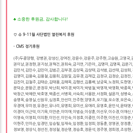
♣
소중한 후원금, 감사합니다!
♡ ♧ 9-11월 사단법인 열린복지 후원
- CMS 정기후원
(주)두콩양행, 강병권,강성신,강여진,강윤수,강윤주,강주현,고승원,고영국,
권이남,권정현,권지성,권혁건,권희숙,금지연,기은아,,김명미,김명옥,김문기
김민석,김민수,김민아,김범곤,김부경,김상욱,김상태,김석범,김선태,김성희
김영미,김용숙,김용철,김용희,김원일,김유경,김재갑,김정규,김정순,김정진
김진아,김철주,김태순,김태용,김해옥,김행선,김홍배,남궁욱,노정희,도현영
문덕순,문왕곤,문정우,박난희,박미경,박미자,박범철,박영재,박영화,박종옥
박창근,박혜란,박호영,백종선,서병옥,서숙희,서용완,서정화,설윤자,성병숙,
송명옥,송영실,신원우,심정호,안선미,안주현,양영초,오기철,오소영,오은숙,
우경애,우미정,유경선,유나리,유명희,유미선,유애리,유영호,윤민석,윤태영
이경아,이근덕,이기옥,이만준,이미애,이범승,이상훈,이선우,이수경,이애신,
이영숙,이영희,이의환,이인선,이인숙,이정호,이종민,이주현,이진선,이창준,
이현주,인미순,임경민,임승필,임재숙,임정환,임정희,장동훈,장영권,장정훈,
정보영,정상식,정선진,정성철,정순명,정승호,정윤석,정주영,정희정,조성현,