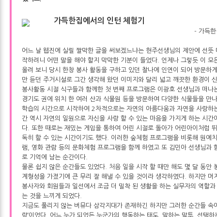
가득한집에서의 인턴 체험기
- 가득한
어느 날 웹진에 실릴 짤막한 글을 써보겠느냐는 현주선생님의 제안에 선뜻 
작하려니 어떤 말을 해야 할지 막막한 기분이 들었다. 언제나 그렇듯 이 모
올려 보니 당시 한창 봉사 활동을 구하고 있던 찰나에 인연이 되어 방문하
만 듣던 주거시설로 그간 생각해 왔던 이미지와 달리 넓고 깨끗한 환경이 신
봉사활동 시절 식구들과 함께한 첫 번째 프로그램은 이광호 선생님과 떠나
경기도 권에 위치 한 여러 산과 식물원 등을 방문하여 다양한 식물들을 만나
학습의 시간으로 시작하여 2차적으로는 자연의 아름다움과 자연을 사랑하는
간 역시 자연의 일원으로 자신을 사랑 할 수 있는 마음을 가지게 하는 시간
다. 또한 때로는 재밌는 게임을 통하여 어린 시절로 돌아가 어린아이처럼 뛰
독히 할 수 있는 시간이기도 했다. 이러한 숲체험 프로그램을 비롯해 원예
램, 영화 관람 등의 문화체험 프로그램을 함께 하였고 또 김민아 선생님과 
로 기억에 남는 순간이다.
물론 쉽지 않은 순간들도 있었다. 처음 일을 시작 할 때만 해도 몇 달 동안
계형성을 가졌기에 큰 무리 잘 해낼 수 있을 것이라 생각하였다. 하지만 머
봉사자와 회원들과 일선에서 조금 더 밀착 된 생활을 하는 실무자의 역할과
는 것을 느끼게 되었다.
지금도 풀리지 않는 버뮤다 삼각지대가 존재하긴 하지만 그러한 순간들 속에
랑’이었다. 어느 누가 되었든 누군가의 행동하는 태도, 말하는 말투, 선택하