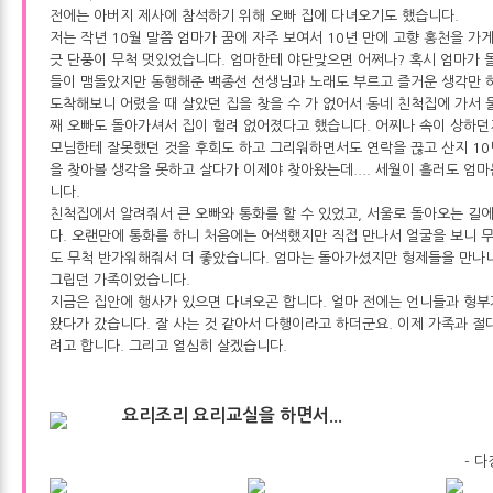
전에는 아버지 제사에 참석하기 위해 오빠 집에 다녀오기도 했습니다.
저는 작년 10월 말쯤 엄마가 꿈에 자주 보여서 10년 만에 고향 홍천을 가
긋 단풍이 무척 멋있었습니다. 엄마한테 야단맞으면 어쩌나? 혹시 엄마가 
들이 맴돌았지만 동행해준 백종선 선생님과 노래도 부르고 즐거운 생각만 
도착해보니 어렸을 때 살았던 집을 찾을 수 가 없어서 동네 친척집에 가서 
째 오빠도 돌아가셔서 집이 헐려 없어졌다고 했습니다. 어찌나 속이 상하던
모님한테 잘못했던 것을 후회도 하고 그리워하면서도 연락을 끊고 산지 10
을 찾아볼 생각을 못하고 살다가 이제야 찾아왔는데.... 세월이 흘러도 엄마
니다.
친척집에서 알려줘서 큰 오빠와 통화를 할 수 있었고, 서울로 돌아오는 길
다. 오랜만에 통화를 하니 처음에는 어색했지만 직접 만나서 얼굴을 보니 
도 무척 반가워해줘서 더 좋았습니다. 엄마는 돌아가셨지만 형제들을 만나
그립던 가족이었습니다.
지금은 집안에 행사가 있으면 다녀오곤 합니다. 얼마 전에는 언니들과 형부
왔다가 갔습니다. 잘 사는 것 같아서 다행이라고 하더군요. 이제 가족과 절
려고 합니다. 그리고 열심히 살겠습니다.
요리조리 요리교실을 하면서...
- 