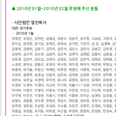
♣
2010년 01월~2010년 02월 후원해 주신 분들
- 사단법인 열린복지
CMS 정기후원
ㆍ 2010년 1월
강병권, 강성신, 강여진, 강용금, 강윤수, 강윤주, 강주현, 고승원, 고영국, 
권이남, 권정현, 권지성, 권혁건, 권희숙, 금지연, 기은아, 김 강, 김경배, 김
김명옥, 김명희, 김문기, 김미라, 김민석, 김민수, 김민아, 김범곤, 김부경, 
김성희, 김소라, 김소영, 김송미, 김신옥, 김영미, 김영발, 김용숙, 김용철, 
김유경, 김은미, 김인섭, 김정규, 김정순, 김정진, 김진아, 김태순, 김태용, 
노정희, 문덕순, 문왕곤, 문정우, 박난희, 박미경, 박미자, 박연복, 박영심, 
박종옥, 박지웅, 박창근, 박혜란, 박호영, 백종선, 서병옥, 서숙희, 설윤자, 
소유진, 송명옥, 송영실, 신원우, 심은숙, 심재광, 심정호, 안선미, 양미화, 
오은숙, 오은실, 우경애, 우미정, 유나리, 유명희, 유미선, 유애리, 유영호, 
이경란, 이경아, 이경아, 이근덕, 이기옥, 이椀???? 만준, 이미애, 이상훈, 
이어라, 이영미, 이영미, 이영숙, 이영희, 이은영, 이인선, 이인옥, 이정호, 
이주현, 이진선, 이창준, 이충기, 이현주, 이홍준, 인미순, 임경민, 임승필, 
임형도, 장동훈, 장수영, 장영권, 장임수, 정민용, 정보영, 정상식, 정성철, 
정주현, 정희정, 조성현, 조성희, 조소용, 조진주, 조현주, 진경희, 차경윤, 
최병길, 최상필, 최지원, 탁희정, 하근철, 하정희, 한광희, 한상원, 한정숙, 