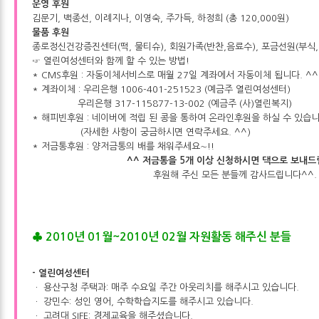
운영 후원
김문기, 백종선, 이례지나, 이영숙, 주가득, 하정희 (총 120,000원)
물품 후원
종로정신건강증진센터(떡, 물티슈), 회원가족(반찬,음료수), 포금선원(부식,
☞ 열린여성센터와 함께 할 수 있는 방법!
* CMS후원 : 자동이체서비스로 매월 27일 계좌에서 자동이체 됩니다. ^^
* 계좌이체 : 우리은행 1006-401-251523 (예금주 열린여성센터)
우리은행 317-115877-13-002 (예금주 (사)열린복지)
* 해피빈후원 : 네이버에 적립 된 콩을 통하여 온라인후원을 하실 수 있습니
(자세한 사항이 궁금하시면 연락주세요. ^^)
* 저금통후원 : 양저금통의 배를 채워주세요∼!!
^^ 저금통을 5개 이상 신청하시면 댁으로 보내드
후원해 주신 모든 분들께 감사드립니다^^.
♣
2010년 01월~2010년 02월 자원활동 해주신 분들
- 열린여성센터
ㆍ 용산구청 주택과: 매주 수요일 주간 아웃리치를 해주시고 있습니다.
ㆍ 강민수: 성인 영어, 수학학습지도를 해주시고 있습니다.
ㆍ 고려대 SIFE: 경제교육을 해주셨습니다.