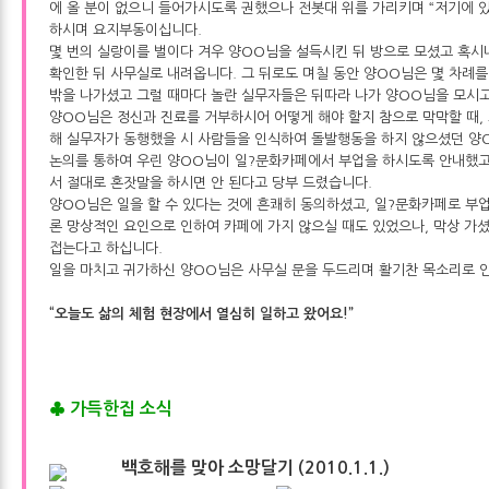
에 올 분이 없으니 들어가시도록 권했으나 전봇대 위를 가리키며 “저기에 있
하시며 요지부동이십니다.
몇 번의 실랑이를 벌이다 겨우 양OO님을 설득시킨 뒤 방으로 모셨고 혹시
확인한 뒤 사무실로 내려옵니다. 그 뒤로도 며칠 동안 양OO님은 몇 차례를
밖을 나가셨고 그럴 때마다 놀란 실무자들은 뒤따라 나가 양OO님을 모시
양OO님은 정신과 진료를 거부하시어 어떻게 해야 할지 참으로 막막할 때,
해 실무자가 동행했을 시 사람들을 인식하여 돌발행동을 하지 않으셨던 양
논의를 통하여 우린 양OO님이 일?문화카페에서 부업을 하시도록 안내했고
서 절대로 혼잣말을 하시면 안 된다고 당부 드렸습니다.
양OO님은 일을 할 수 있다는 것에 흔쾌히 동의하셨고, 일?문화카페로 부업
론 망상적인 요인으로 인하여 카페에 가지 않으실 때도 있었으나, 막상 가
접는다고 하십니다.
일을 마치고 귀가하신 양OO님은 사무실 문을 두드리며 활기찬 목소리로 
“오늘도 삶의 체험 현장에서 열심히 일하고 왔어요!”
♣ 가득한집 소식
백호해를 맞아 소망달기 (2010.1.1.)