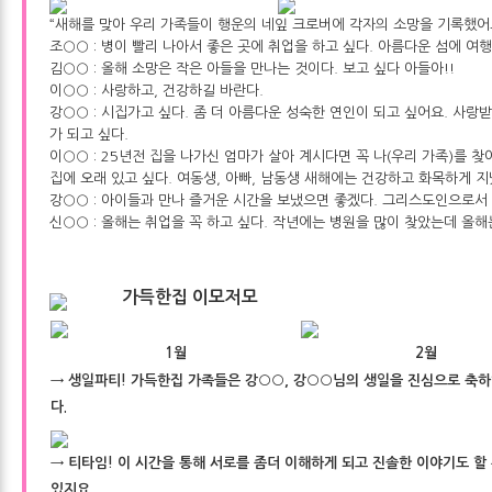
“새해를 맞아 우리 가족들이 행운의 네잎 크로버에 각자의 소망을 기록했어요
조○○ : 병이 빨리 나아서 좋은 곳에 취업을 하고 싶다. 아름다운 섬에 여행
김○○ : 올해 소망은 작은 아들을 만나는 것이다. 보고 싶다 아들아!!
이○○ : 사랑하고, 건강하길 바란다.
강○○ : 시집가고 싶다. 좀 더 아름다운 성숙한 연인이 되고 싶어요. 사랑
가 되고 싶다.
이○○ : 25년전 집을 나가신 엄마가 살아 계시다면 꼭 나(우리 가족)를 
집에 오래 있고 싶다. 여동생, 아빠, 남동생 새해에는 건강하고 화목하게 
강○○ : 아이들과 만나 즐거운 시간을 보냈으면 좋겠다. 그리스도인으로서
신○○ : 올해는 취업을 꼭 하고 싶다. 작년에는 병원을 많이 찾았는데 올
가득한집 이모저모
1월
2월
→
생일파티!
가득한집 가족들은 강○○, 강○○님의 생일을 진심으로 축하
다.
→
티타임!
이 시간을 통해 서로를 좀더 이해하게 되고 진솔한 이야기도 할
있지요.