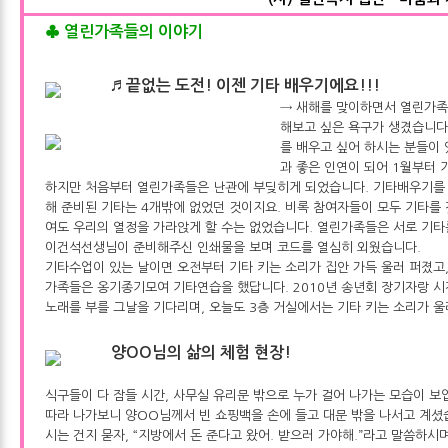
♣ 열린가족들의 이야기
♬ 끝없는 도전! 이젠 기타 배우기에요!!!
→ 새해를 맞이하면서 열린가족
해보고 싶은 욕구가 생겼습니다
를 배우고 싶어 하시는 분들이
과 좋은 인연이 되어 1월부터
하지만 처음부터 열린가족들은 난관에 부딪히게 되었습니다. 기타배우기를 
해 준비된 기타는 4개밖에 없었던 것이지요. 비록 참여자들이 모두 기타를 
여도 우리의 열정을 가라앉게 할 수는 없었습니다. 열린가족들은 서로 기타
이건석선생님이 준비해주신 인쇄물을 보며 코드를 열심히 외웠습니다.
기타수업이 있는 날이면 오전부터 기타 키는 소리가 집안 가득 울러 퍼졌고
가족들은 옹기종기모여 기타연습을 했답니다. 2010년 송년회 장기자랑 
노래를 부를 그날을 기다리며, 오늘도 3층 거실에서는 기타 키는 소리가 울
양OO님의 삶의 체험 현장!
식구들이 다 잠들 시간, 사무실 유리문 밖으로 누가 걸어 나가는 모습이 보
따라 나가보니 양OO님께서 빈 쇼핑백을 손에 들고 대문 밖을 나서고 계셨
시는 건지 묻자, “지방에서 돈 준다고 왔어. 받으러 가야해.”라고 말씀하시