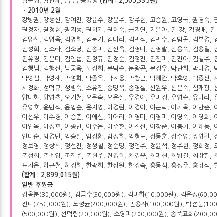
황운성, 황인재, (주)두콩양행
(합계 : 2,505,335원)
ㆍ2010년 2월
강병권, 강성신, 강여진, 강윤수, 강윤주, 강주현, 고승원, 고영국, 권경숙, 
권정자, 권정현, 권지성, 권혁건, 권희숙, 금지연, 기은아, 김 강, 김경배, 김
김명선, 김명옥, 김명희, 김문기, 김미라, 김민석, 김민수, 김범곤, 김부경, 
김성희, 김소라, 김소영, 김송미, 김신옥, 김영미, 김영발, 김용숙, 김용철, 
김유경, 김은미, 김인섭, 김정규, 김정순, 김정진, 김진미, 김진아, 김철주, 
김행님, 김행선, 남궁욱, 노정희, 문덕순, 문왕곤, 문정우, 박난희, 박미경, 
박영심, 박영재, 박영화, 박종옥, 박지웅, 박창근, 박혜란, 박호영, 백종선, 
서정화, 성덕규, 성병숙, 소유진, 송명옥, 송영실, 신원우, 심은숙, 심재광, 
양미화, 양영초, 오기철, 오은숙, 오은실, 우경애, 우미정, 우영순, 유나리, 
유영호, 윤민석, 윤임순, 윤지영, 이경란, 이경아, 이근덕, 이기옥, 이만준, 
이선우, 이수경, 이승준, 이애신, 이어라, 이영미, 이영미, 이영숙, 이영희, 
이인옥, 이정호, 이종민, 이주은, 이주현, 이진선, 이창준, 이충기, 이해동, 
인미순, 임경민, 임승필, 임정환, 임정희, 임형도, 장동훈, 장수영, 장영권, 
정보영, 정상식, 정선진, 정성철, 정순명, 정언주, 정윤석, 정주현, 정희정, 
조성희, 조소영, 조진주, 조현주, 진경희, 차경윤, 최미현, 최병길, 최상필, 
표지은, 하근철, 하정희, 한광희, 한상원, 한정숙, 홍동식, 홍성주, 홍장석,
(합계 : 2,899,015원)
일반 후원금
강옥분(30,000원), 김금수(30,000원), 김미화(10,000원), 김은정(60,00
진미(750,000원), 노정균(200,000원), 민용자(100,000원), 박점분(
(500,000원), 선덕림(20,000원), 소영미(200,000원), 송죽교회(200,0