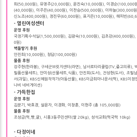
희(50,000원), 유영주(20,000원), 윤진숙(10,000원), 이경순(100,000
(40,000원), 이주은(40,000원), 이찬승(500,000원), 이하늘(300,000
신노조(400,000원), 정진우(60,000원), 표지은(10,000원), 해피빈(60,6
- 열린여성센터
운영 후원
국정기획수석실(1,500,000원), 김광숙(10,000원), 김초강(400,000원)
0원)
벽돌쌓기 후원
안진희(10,000원), 청담(100,000원)
물품 후원
강주현(한라봉), 구세군브릿지센터(라면), 남서로타리클럽(TV,중고의류), 
필품선물세트), 안미성(선물세트,식품), 안진희(도서), 전성현(도서), 조필
서(과일), KBS신혜원작작가(아동선물), KBS이금희아나운서(떡), KBS이정연
나비 네비게이션)
- 가득한집
운영 후원
김문기, 박효경, 설윤자, 이경화, 이창훈, 이현주 (총 105,000원)
물품 후원
조성금(떡,빵,귤), 시흥3동주민센터(쌀 20kg), 성석교회(떡국떡 10kg)
- 다정이네