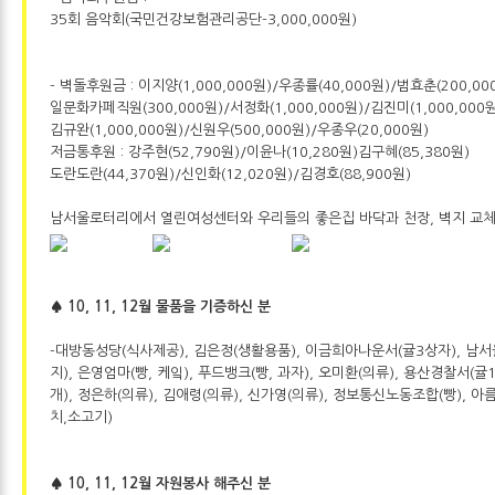
35회 음악회(국민건강보험관리공단-3,000,000원)
- 벽돌후원금 : 이지양(1,000,000원)/우종률(40,000원)/범효춘(200,00
일문화카페직원(300,000원)/서정화(1,000,000원)/김진미(1,000,000원
김규완(1,000,000원)/신원우(500,000원)/우종우(20,000원)
저금통후원 : 강주현(52,790원)/이윤나(10,280원)김구혜(85,380원)
도란도란(44,370원)/신인화(12,020원)/김경호(88,900원)
남서울로터리에서 열린여성센터와 우리들의 좋은집 바닥과 천장, 벽지 교
♠ 10, 11, 12월 물품을 기증하신 분
-대방동성당(식사제공), 김은정(생활용품), 이금희아나운서(귤3상자), 남
지), 은영엄마(빵, 케잌), 푸드뱅크(빵, 과자), 오미환(의류), 용산경찰서(
개), 정은하(의류), 김애령(의류), 신가영(의류), 정보통신노동조합(빵), 
치,소고기)
♠ 10, 11, 12월 자원봉사 해주신 분