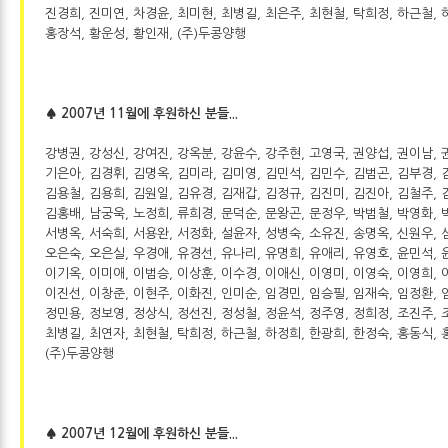
진경희, 진미연, 차경윤, 최미현, 최병길, 최은주, 최현철, 탁희정, 하근철, 
홍장석, 황운성, 황인재, (주)두콩양행
♠ 2007년 11월에 후원하신 분들...
강병권, 강성신, 강여진, 강옥분, 강윤수, 강주현, 고영국, 권양섭, 권이남, 
기은아, 김경휘, 김명옥, 김미라, 김미영, 김민석, 김민수, 김범곤, 김부경, 
김용철, 김용희, 김원일, 김유경, 김재갑, 김정규, 김진미, 김진아, 김철주, 
김홍배, 남궁욱, 노정희, 류희경, 문덕순, 문왕곤, 문정우, 박범철, 박영화, 
서병옥, 서숙희, 서용완, 서정화, 설윤자, 성병숙, 소유진, 송명옥, 신원우, 
오은숙, 오은실, 우경애, 유경선, 유나리, 유명희, 유애리, 유영호, 윤민석, 
이기옥, 이미애, 이범승, 이상훈, 이수경, 이애신, 이영미, 이영숙, 이영희, 
이진선, 이창준, 이현주, 이화진, 인미순, 임경민, 임승필, 임재숙, 임정환, 
정민용, 정보영, 정상식, 정선진, 정성철, 정윤석, 정주영, 정희정, 조진주, 
최병길, 최연자, 최현철, 탁희정, 하근철, 하정희, 한광희, 한정숙, 홍동식, 
(주)두콩양행
♠ 2007년 12월에 후원하신 분들...