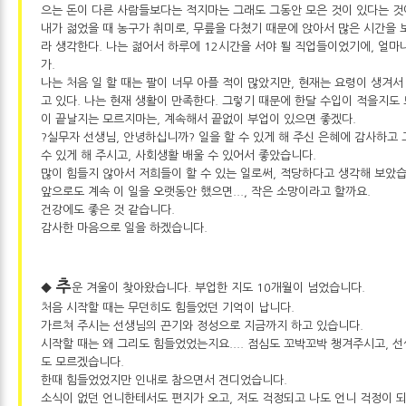
으는 돈이 다른 사람들보다는 적지마는 그래도 그동안 모은 것이 있다는 것
내가 젊었을 때 농구가 취미로, 무릎을 다쳤기 때문에 앉아서 많은 시간을 
라 생각한다. 나는 젊어서 하루에 12시간을 서야 될 직업들이었기에, 얼마
가.
나는 처음 일 할 때는 팔이 너무 아플 적이 많았지만, 현재는 요령이 생겨서
고 있다. 나는 현재 생활이 만족한다. 그렇기 때문에 한달 수입이 적을지도
이 끝날지는 모르지마는, 계속해서 끝없이 부업이 있으면 좋겠다.
?실무자 선생님, 안녕하십니까? 일을 할 수 있게 해 주신 은혜에 감사하고
수 있게 해 주시고, 사회생활 배울 수 있어서 좋았습니다.
많이 힘들지 않아서 저희들이 할 수 있는 일로써, 적당하다고 생각해 보았습
앞으로도 계속 이 일을 오랫동안 했으면..., 작은 소망이라고 할까요.
건강에도 좋은 것 같습니다.
감사한 마음으로 일을 하겠습니다.
추
◆
운 겨울이 찾아왔습니다. 부업한 지도 10개월이 넘었습니다.
처음 시작할 때는 무던히도 힘들었던 기억이 납니다.
가르쳐 주시는 선생님의 끈기와 정성으로 지금까지 하고 있습니다.
시작할 때는 왜 그리도 힘들었었는지요.... 점심도 꼬박꼬박 챙겨주시고, 
도 모르겠습니다.
한때 힘들었었지만 인내로 참으면서 견디었습니다.
소식이 없던 언니한테서도 편지가 오고, 저도 걱정되고 나도 언니 걱정이 