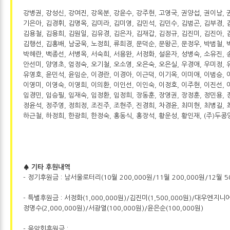
강병권, 강성신, 강여진, 강옥분, 강윤수, 강주현, 고영국, 권양섭, 권이남, 
기은아, 김경휘, 김명옥, 김미라, 김미영, 김민석, 김민수, 김범곤, 김부경, 
김용철, 김용희, 김원일, 김유경, 김은자, 김재갑, 김정규, 김진미, 김진아, 
김행선, 김홍배, 남궁욱, 노정희, 류희경, 문덕순, 문왕곤, 문정우, 박범철, 
박혜란, 백종선, 서병옥, 서숙희, 서용완, 서정화, 설윤자, 성병숙, 소유진, 
안선미, 양영초, 엄정숙, 오기철, 오소영, 오은숙, 오은실, 우경애, 우미정, 
유영호, 윤민석, 윤임순, 이경란, 이경아, 이근덕, 이기옥, 이미애, 이범승, 
이영미, 이영숙, 이영희, 이의환, 이인선, 이인숙, 이정호, 이주현, 이진선, 
임경민, 임승필, 임재숙, 임정환, 임정희, 장동훈, 장영권, 장정훈, 정민용, 
정윤석, 정주영, 정희정, 조진주, 조현주, 진경희, 차경윤, 최미현, 최병길, 
하근철, 하정희, 한광희, 한정숙, 홍동식, 홍장석, 황운성, 황인재, (주)두
♠ 기타 후원내역
- 정기후원금 : 남서울로터리(10월 200,000원/11월 200,000원/12월 5
- 특별후원금 : 서정화(1,000,000원)/김진미(1,500,000원)/대우엔지니어링
정명수(2,000,000원)/서광열(100,000원)/윤은순(100,000원)
- 음악회후원금 :