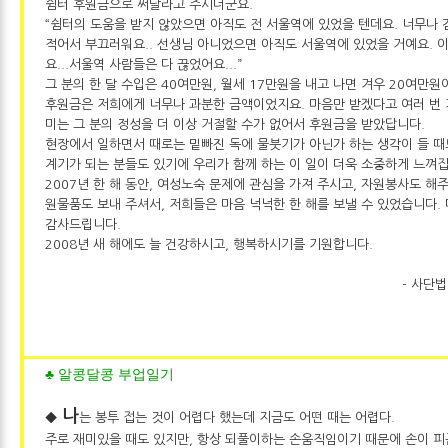
쉼터 후원금으로 써달라고 주시더군요.
“쉼터의 도움을 받지 않았으면 아직도 전 서울역에 있었을 텐데요. 너무나 
적어서 부끄러워요.. 선생님 아니었으면 아직도 서울역에 있었을 거예요. 
요...서울역 사람들은 다 끊었어요...”
그 분의 한 달 수입은 40여만원, 월세 17만원을 내고 나면 겨우 20여만원
후원금은 저희에게 너무나 과분한 금액이었지요. 마음만 받겠다고 여러 번
미는 그 분의 정성을 더 이상 거절할 수가 없어서 후원금을 받았답니다.
현장에서 일하면서 때로는 밑빠진 독에 물붓기가 아닌가 하는 생각이 들 때
계기가 되는 분들도 있기에 우리가 함께 하는 이 일이 더욱 소중하게 느껴집
2007년 한 해 동안, 여성노숙 문제에 관심을 가져 주시고, 자원봉사도 해
원물품도 보내 주셔서, 저희들은 마음 넉넉한 한 해를 보낼 수 있었습니다. 
감사드립니다.
2008년 새 해에도 늘 건강하시고, 행복하시기를 기원합니다.
- 사단
♣ 알콩달콩 부업일기
나
◆
는 봉투 접는 것이 어렵다 했는데 지금도 어떤 때는 어렵다.
주로 재미있을 때도 있지만, 항상 되풀이하는 손움직임이기 때문에 손이 피곤