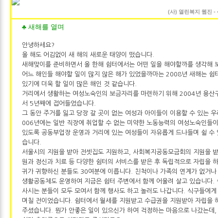
(사) 열린복지 웹진 - 
♣ 새해를 열며
안녕하세요?
올 해도 어김없이 새 해의 새로운 태양이 떴습니다.
새해맞이를 준비하면서 올 한해 쉼터에서는 어떤 일을 해야할까를 생각해 
어느 해인들 해야할 일이 많지 않은 해가 있었을까마는 2008년 새해는 쉼
있기에 더욱 할 일이 많은 해인 것 같습니다.
거리에서 생활하는 여성노숙인의 보금자리를 마련하기 위해 2004년 용산
서 5년째에 접어들었습니다.
그 동안 주거를 잃고 당장 갈 곳이 없는 여성과 아이들이 이용할 수 있는 
006년에는 일반 직장에 취업할 수 없는 미약한 노동능력의 여성노숙인들이
있도록 공동부업장 운영과 거리에 있는 여성들이 자유롭게 드나들며 쉴 수
습니다.
서울시의 지원을 받아 전셋집도 지원하고, 사회복지공동모금회의 지원을 받
원과 정신과 치료 등 다양한 쉼터의 서비스를 받은 후 독립적으로 자립을 하
귀가 귀향하신 분들도 30여분에 이릅니다. 친척이나 가족의 연계가 없거나
생활공동체도 운영하여 지금은 쉼터 주변에서 함께 어울려 살고 있습니다.
사시는 분들이 모두 모여서 함께 행사도 하고 놀러도 나갑니다. 식구들에게
며칠 전이었습니다. 쉼터에서 월세를 지원받고 수급권을 지원받아 자립을 
주셨습니다. 뭔가 안좋은 일이 있으신가 하여 걱정하는 마음으로 나갔는데,