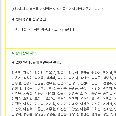
(성교육과 재봉소품 전시회는 여성가족부에서 지원해주었습니다.)
♠ 쉼터식구들 건강 검진
- 격주 1회 정기적인 정신과 진료가 있습니다.
♣ 감사합니다^^
♠ 2007년 10월에 후원하신 분들...
강병권, 강성신, 강여진, 강옥분, 강윤수, 강주현, 고영국, 권양섭, 권이남, 
기은아, 김경휘, 김명옥, 김미라, 김미영, 김민석, 김민수, 김범곤, 김부경, 
김용철, 김용희, 김원일, 김유경, 김은자, 김정규, 김진미, 김진아, 김철주, 
김홍배, 남궁욱, 노정희, 류희경, 문덕순, 문왕곤, 문정우, 박범철, 박영화, 
서병옥, 서숙희, 서용완, 서정화, 설윤자, 성병숙, 소유진, 송명옥, 송영실, 
엄정숙, 오기철, 오은숙, 오은실, 우경애, 우미정, 유경선, 유나리, 유명희, 
이경란, 이경아, 이근덕, 이기옥, 이미애, 이범승, 이상훈, 이수경, 이애신, 
이인숙, 이정호, 이종민, 이주현, 이진선, 이창준, 이현주, 이화진, 인미순, 
임정희, 장동훈, 장영권, 장정훈, 정민용, 정상식, 정선진, 정성철, 정윤석, 