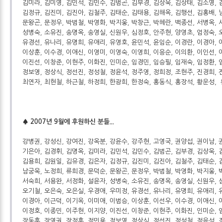
김미라, 김미영, 김민석, 김민수, 김범곤, 김부경, 김상욱, 김상태, 김소영, 
김정규, 김진미, 김진아, 김철주, 김태순, 김태용, 김해옥, 김행선, 김홍배, 
문왕곤, 문정우, 박범철, 박영화, 박지웅, 박창근, 박혜란, 백종선, 서병옥, 
성병숙, 소유진, 송명옥, 송영실, 신원우, 심정호, 안주현, 양영초, 엄정숙, 
유경선, 유나리, 유명희, 유애리, 유영호, 윤민석, 윤임순, 이경란, 이경아, 
이상훈, 이수경, 이애신, 이영미, 이영숙, 이영희, 이응순, 이의환, 이인선, 
이진선, 이창준, 이현주, 이화진, 인미순, 임경민, 임승필, 임재숙, 임정환, 
정보영, 정상식, 정선진, 정성철, 정윤석, 정주영, 정희정, 조현주, 진경희, 
최연자, 최현철, 하근철, 하정희, 한광희, 한정숙, 홍동식, 홍장석, 황운성,
♠ 2007년 9월에 후원하신 분들...
강병권, 강성신, 강여진, 강옥분, 강윤수, 강주현, 고영국, 권양섭, 권이남, 
기은아, 김경휘, 김명옥, 김미라, 김민석, 김민수, 김범곤, 김부경, 김상욱, 
김용희, 김원일, 김유경, 김은자, 김정규, 김진미, 김진아, 김철주, 김태순, 
남궁욱, 노정희, 류희경, 문덕순, 문왕곤, 문정우, 박범철, 박영화, 박지웅, 
서숙희, 서용완, 서정화, 설윤자, 성병숙, 소유진, 송명옥, 송영실, 신원우, 
오기철, 오은숙, 오은실, 우경애, 우미정, 유경선, 유나리, 유명희, 유애리, 
이경아, 이근덕, 이기옥, 이미애, 이범승, 이상훈, 이선우, 이수경, 이애신, 
이정호, 이종민, 이주현, 이지양, 이진선, 이창준, 이현주, 이화진, 인미순, 
장동훈, 장영권, 장정훈, 정민용, 정보영, 정상식, 정선진, 정성철, 정윤석, 