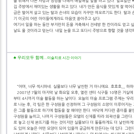
를 위해서 나는 사랑과 정성을 다해서 매일매일 일을 하고 있다. 일요일만 
집 주방에서 재미있는 생활을 하고 있다. 내가 만든 음식을 맛있게 잘 먹어
금은 떨어져 살고 있는 딸과 손녀의 모습이 자꾸만 떠오르기도 한다. 딸과 
기 이곳의 어린 아이들에게라도 마음껏 쏟아주고 싶다.
여기서 일을 하는 동안 부지런히 돈을 저축해서 전세방 한 칸이라도 얻고 싶
날도 올 것이라고 믿는다. 내일 눈을 뜨고 또다시 주방으로 향할 것을 생각
♣ 우리모두 함께...
미술치료 시간 이야기
“어머, 너무 섹시하네. 실물보다 너무 날씬한 거 아니에요. 호호호,,, 하하하
2007년 7월의 마지막 날 화요일 오후, 열린 센터 식구들 10명은 거실에
부터 4시까지 미술 활동을 하는 날이다. 오늘의 미술 프로그램 주제는 ‘우리 
로 나눈 후, 각 팀은 한 구성원을 선정하여 그 구성원의 소망이 이루어지는 
은 그룹 활동으로 하기에 협동을 잘 해야만 한다. 바닥에 커다란 종이를 붙인
구성원을 눕히고, 나머지 구성원들은 모델의 신체를 따라 외곽선을 그린다.
로 놓고 신체 본뜨기를 하는 것이지만 실물보다 더 뚱뚱하게도 더 날씬하게
도 있어 오늘은 어떤 모양이 되어 있을까 궁금하게 만든다는 데 있다. 그런