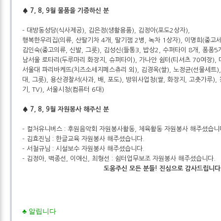
♠ 7, 8, 9월 물품을 기증하신 분
- 대방동성당(식사제공), 김은정(생활용품), 김정아(포도2상자),
행복한우리집(의류, 산딸기차 4개, 딸기잼 2병, 녹차 1상자), 이명희(중고세
김인숙(중고의류, 신발, 그릇), 김성신(들통3, 밥상2, 수퍼타이 8개, 퐁퐁5개
남서울 로타리(두루마리 화장지, 슈퍼타이), 가나안 쉼터(티셔츠 70여장),
서울대 파리바케뜨(치즈소세지페스츄리 외), 김경옥(쌀), 노정균(선물세트)
대, 그릇), 용산경찰서(사과, 배, 포도), 방위사업청(쌀, 화장지, 고춧가루)
기, TV), 서울시청(컴퓨터 6대)
♠ 7, 8, 9월 자원봉사 해주신 분
- 컬처유니버스 : 후원음악회 자원봉사활동, 체육활동 자원봉사 해주셨습니
- 김효진님 : 한글교육 자원봉사 해주셨습니다.
- 서철규님 : 시설보수 자원봉사 해주셨습니다.
- 김정아, 백종선, 이애신, 최형선 : 쉼터업무보조 자원봉사 해주셨습니다.
도움주신 모든 분들! 진심으로 감사드립니다
♣ 알립니다