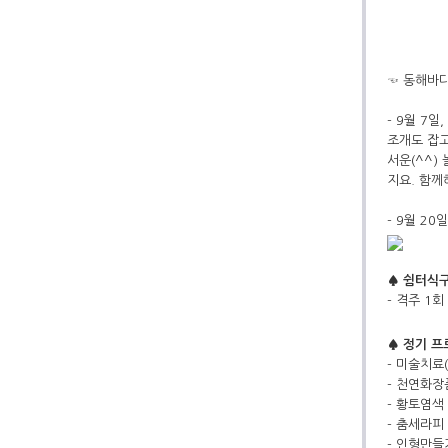
☜ 동해바다
- 9월 7
조개도 잡고
서운(^^)
지요. 함께
- 9월 2
♠ 쉼터식구
- 격주 1
♠ 정기 
- 미술치료(
- 천연화장품
- 황토염색 
- 춤세라피 
- 인형만들기