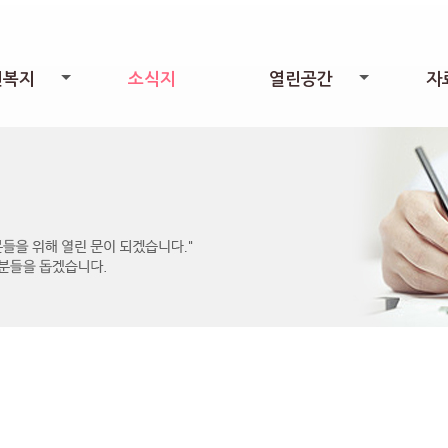
린복지
소식지
열린공간
자
+
+