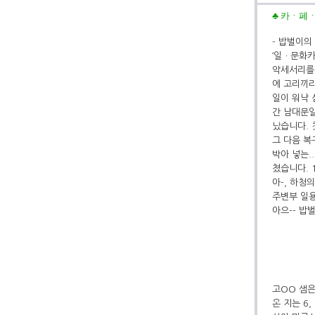
♣
카ㆍ페ㆍ
- 밥벌이의
‘일ㆍ문화카
악세서리를 
에 고리끼리
일이 워낙 
간 남대문일
났습니다. 
그 다음 복
박아 넣는.
쳤습니다. 
아-, 하청
주변부 일용
아으-- 밥
고OO 샘은
온 지는 6