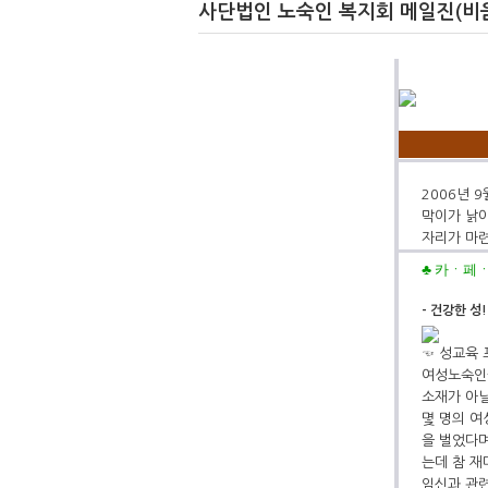
사단법인 노숙인 복지회 메일진(비움
2006년 
막이가 낡아
자리가 마련
♣
카ㆍ페ㆍ
- 건강한 성
☜ 성교육 
여성노숙인을
소재가 아닐
몇 명의 여
을 벌었다며
는데 참 재
임신과 관련