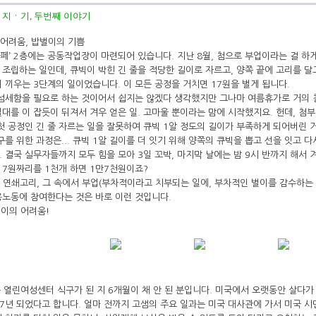
지ㆍ기, 두번째 이야기
 어려움, 밥벌이의 기쁨
페’ 2층에는 공동작업장이 마련되어 있습니다. 지난 8월, 첨으로 부업이라는 걸 하
조립하는 일인데, 큐빅이 박힌 긴 줄을 적당한 길이로 자르고, 양쪽 끝에 고리를 달
 끼우는 3단계의 일이었습니다. 이 모든 공정을 거치면 17원을 벌게 됩니다.
섬세함을 필요로 하는 것이어서 쉽지는 않겠다 생각했지만 그나마 여름휴가로 거의 
대를 이 잡듯이 뒤져서 겨우 얻은 일. 고마울 뿐이라는 맘에 시작했지요. 헌데, 첨
첫 공정인 긴 줄 자르는 일을 잘못하여 큐빅 1알 정도의 길이가 부족하게 되어버린 
구를 위한 과정은... 큐빅 1알 길이를 더 잇기 위해 양쪽의 큐빅을 뽑고 선을 잇고 
.. 결국 실무자들까지 모두 힘을 모아 3일 꼬박, 마지막 날에는 밤 9시 반까지 해서 
17원짜리를 1천개 하면 1만7천원이죠?
의 연쇄고리, 그 속에서 부업(부차적이라고 치부되는 일에, 부차적인 벌이를 감수하는
노동에 참여한다는 것은 바로 이런 것입니다.
벌이의 어려움!
 열린여성센터 식구가 된 지 6개월이 채 안 된 분입니다. 미국에서 오랫동안 살다가
, 7년 되었다고 합니다. 얼마 전까지 고샘의 주요 일과는 미국 대사관에 가서 미국 