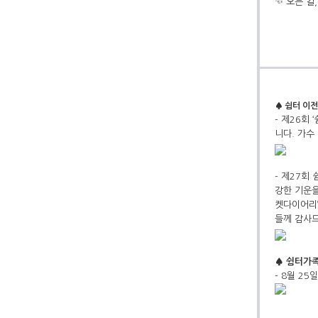
☜ 오는 길
♠ 쉼터 이
- 제26회
니다. 가수
- 제27회
강한 기운을
켓다이어리’
들께 감사
♠ 쉼터가
- 8월 2