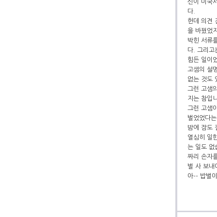
신이 미국서
다.
헌데 의견
을 바꿨었지
박힌 서류를
다. 그리고
힘든 일이
고샘의 설명
없는 것도 
그런 고샘의
지는 참입니
그런 고샘이
벌었었다는 
밤에 잠도 
열심히 일한
는 일도 없
짜리 손자를
벌 사 보내
아-- 밥벌