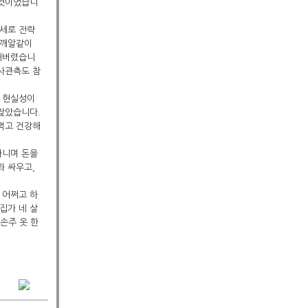
 것이었습니
세로 전략
 깨알같이
찢어버렸습니
대사관측도 참
고 현실성이
잦았습니다.
먹고 건강해
다니며 돈을
과 싸우고,
 어쩌고 하
집가 네 살
손주 옷 한