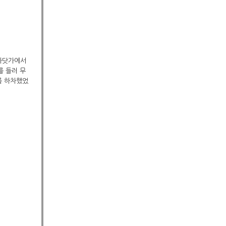
 바닷가에서
를 들러 무
를 하차했었