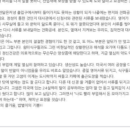
 허리를 다쳐 일을 못하니, 산업재해 보상을 받을 수 있도록 도와 달라고 요청하는
 전달은커녕 출입구에서부터 들어가지도 못하는 상황이 되자 나중에는 편지와 전화공
요. 정성이 통한 것인지 대사관에서 신청서와 관련된 서류를 보내왔습니다. 영어가
 사무실에 들고 와 문턱이 닳도록 묻더니, 또 뭐가 잘못되었다며 본인이 서류를 
는 다시 서류를 보내달라는 전화공세. 본인도, 옆에서 지켜보는 우리도, 짐작컨대 
었습니다.
은 어느 부분 본인의 절절한 경험이기도 한 것 같고, 또 어느 부분은 앞뒤가 안 맞
있고 그럽니다. 쉼터식구들과도 그런 비현실적인 상황판단과 해석을 오가며 다툼도 
 정신건강은 의료적으로는 무슨무슨 망상쯤에 해당한다고 하며, 지금 열심히 약도 
다.
 부업에 제일 열심히 참여하고 있습니다. 생산성도 높습니다. 미국서 여러 공장을 
말이 빈말이 아니었음을 우리도 비로소 알았습니다. 종일 영어서류 뒤지고, 식구들
잘 못 자던 고샘이 이제는 도시락까지 싸들고 카페에 출근도장을 찍습니다.
 탓에 밤에는 잠도 잘 온다고 합니다. 다른 데 신경 쓸 겨를이 없어서 서류를 뒤지고
습니다. 고샘은 미국에 있는 24살짜리 딸이 공부하라는 엄마 말 안 듣고 일찌감치 시
 뒀다고 합니다. 많이 보고 싶답니다. 그러면서 “나도 빨리 부업해서 돈 모아가지고 
야 하는데~” 하며, 재미난 표정을 짓습니다.
이의 즐거움, 밥벌이의 기쁨!!