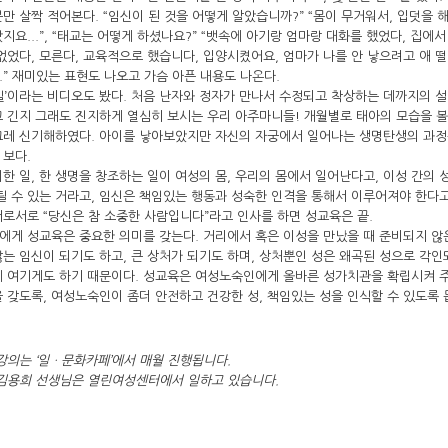
만 살짝 적어본다. “임신이 된 것을 어떻게 알았습니까?” “몸이 무거워서, 입덧을 해
지요...”, “태교는 어떻게 하셨나요?” “뱃속에 아기랑 엄마랑 대화를 했었다, 집에서
없었다, 모른다, 교육적으로 했습니다, 입양시켰어요, 엄마가 나를 안 낳으려고 애 
..” 재미있는 표현도 나오고 가슴 아픈 내용도 나온다.
밀’이라는 비디오도 봤다. 처음 난자와 정자가 만나서 수정되고 착상하는 데까지의 
 긴지 그래도 진지하게 열심히 보시는 우리 아주마니들! 개월별로 태아의 모습을 볼
그레 신기해하였다. 아이를 낳아보았지만 자신의 자궁에서 일어나는 생명탄생의 과정
 보다.
한 일, 한 생명을 창조하는 일이 여성의 몸, 우리의 몸에서 일어난다고, 이성 간의
될 수 있는 거라고, 임신은 책임있는 행동과 성숙한 인격을 통해서 이루어져야 한다
로서로 “당신은 참 소중한 사람입니다”라고 인사를 하면 성교육은 끝.
게 성교육은 중요한 의미를 갖는다. 거리에서 혹은 이성을 만났을 때 준비되지 않은 
는 임신이 되기도 하고, 큰 상처가 되기도 하며, 상처뿐인 성은 왜곡된 성으로 각
 여기게도 하기 때문이다. 성교육은 여성노숙인에게 올바른 성가치관을 확립시켜 주
 갖도록, 여성노숙인이 좀더 안전하고 건강한 성, 책임있는 성을 인식할 수 있도록 
강의는 ‘일ㆍ문화카페’에서 매월 진행됩니다.
 김용희 선생님은 열린여성센터에서 일하고 있습니다.