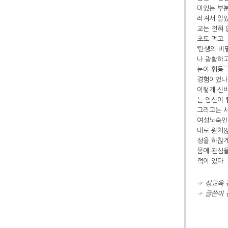
미있는 부분
러져서 알았
교는 전혀 
초도 먹고.
‘탄생의 비
나 광활하고
눈이 휘둥
경험이었나
이렇게 신비
는 임신이 
그리고는 서
여성노숙인에
대로 원치않
성을 하찮게
몸에 관심을
적이 있다.
☞ 성교육 
☞ 글쓴이