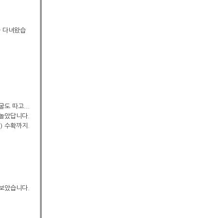
을 다녀왔습
굴도 따고...
 놀았답니다.
) 수확까지.
타보았습니다.