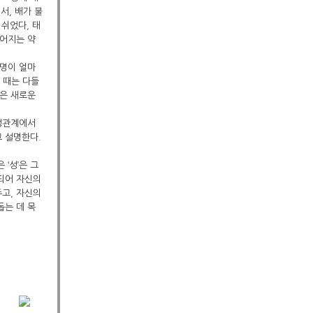
서, 배가 불
 쉬었다, 태
떨어지는 약
설명이 얼마
 때는 다들
은 새로운
 성관계에서
고 설명한다.
‘성’은 그
인되어 자신의
고, 자신의
돕는 데 목