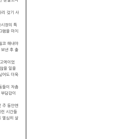
하면 눈물조차
자리 갖기 사
울시장의 특
그램을 마치
기필코 해내야
 보낸 후 출
 고역이었
 않을 일을
 싶어도 더욱
행동들이 차츰
적 부담감이
몇 주 동안엔
이런 시간들
를 열심히 살