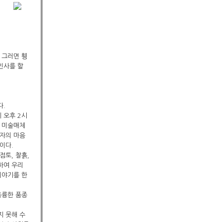
 그러면 휑
인사를 할
다.
 오후 2시
께 미술매체
각자의 마음
이다.
점토, 찰흙,
하여 우리
이야기를 한
훌륭한 품종
지 못해 수