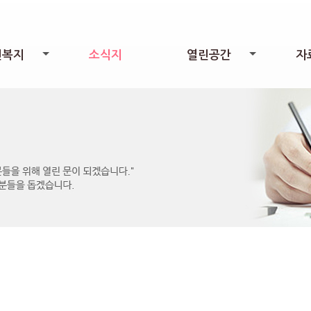
린복지
소식지
열린공간
자
+
+