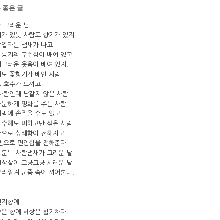
 좋은 글
 그리운 날
가 있듯 사람도 향기가 있지.
낙엽타는 냄새가 나고
누룽지의 구수함이 배여 있고
그러운 웃음이 배여 있지.
쳐도 꽃향기가 배인 사람
도 호수가 느끼고
사람인데 남같지 않은 사람
차분하게 평화를 주는 사람
내밈에 손잡을 수도 있고
악수해도 피하고만 싶은 사람
만으로 상쾌함이 전해지고
만으로 편안함을 전해준다.
문득 사람냄새가 그리운 날.
상살이 그냥그냥 서러운 날.
리워져 군중 속에 끼어본다.
렌지향에.
은 향에 세상은 활기차다.