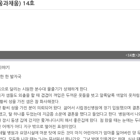
과채움) 14호
<14호>2
 이야기
향한 한 발자국
으로 달리는 시원한 분수대 물줄기가 상쾌하게 한다.
자 샘들도 외출을 할 때 겹겹이 껴입은 두꺼운 옷들을 벗고 알록달록 색깔의 옷차림
 황씨 성을 가진 샘은 참 화사해졌다.
날 황씨 성을 가진 분이 의뢰되어 왔다. 젊어서 시립정신병원에 장기 입원했으며 결
했고, 딸 하나를 두었는데 지금쯤 소문에 결혼을 했다고 들었다고 한다. 병원에서 
 잠시 동생 집에 갔지만 쫓겨나다시피 해서 좋은집에 왔다. 첨 왔을 때는 눈에는 
 어깨가 어디 지구 밖으로 떨어진 표정이었다.
세월 병원과 요양시설에 머문 탓에 모든 것이 마치 어린아이가 엄마를 잃어버린 양 
았다. 모두들 나갈 때는 “나는 무서워서 못나가요, 그냥 방에 있을게요" 하며, 식사 