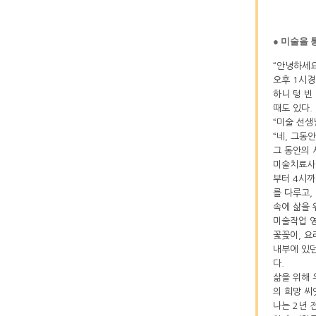
● 미술을
“안녕하세요
오후 1시경
하니 텅 빈
때도 있다.
“미술 선생
“네, 그동
그 동안의 
미술치료사인
부터 4시까
를 다루고,
속에 삶을 
미술작업 영
꽃꽂이, 요
내부에 있던
다.
삶을 위해 
의 희망 씨
나는 2년 