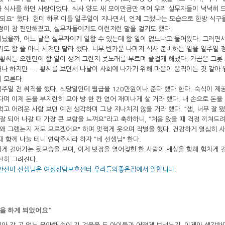
 식사를 하던 사람이었다. 식사 양도 새 모이만큼만 먹어 우리 실무자들이 넉넉히 
 되요" 했다. 헌데 하루 이틀 일주일이 지나면서, 언제 그랬냐는 모습으로 한방 식구
정이 참 편안해졌고, 실무자들에게도 이런저런 말을 걸기도 했다.
지났을까, 어느 날은 실무자에게 일할 수 있는데 할 일이 없느냐고 물어왔다. 그러면
리도 할 줄 아니 시켜만 달라 했다. 너무 반가운 나머지 식사 준비하는 일을 일주일 
 황씨는 오랜만에 할 일이 생겨 그런지 콧노래를 부르며 즐겁게 해냈다. 가끔은 그릇
나 하지만 …. 황씨를 보면서 나날이 사회에 나가기 위해 마음이 움직이는 것 같아
 모른다.
주일 전 취직을 했다. 식당일인데 월급을 120만원이나 준다 했다 한다. 숙식이 제
다며 이제 돈을 부지런히 모아 방 한 칸 얻어 재미나게 살 거라 했다. 내 손으로 돈을
먹고 어려운 사람 보면 예전 생각하며 그냥 지나치지 않을 거라 했다. “샘, 너무 잘 
 잘 되어 나갈 때 가장 큰 보람을 느껴요”라고 축하하니, “처음 왔을 때 걱정 끼쳐드
 왜 그랬는지 저도 모르겠어요" 하며 멋쩍게 웃으며 작별을 했다. 건강하게 열심히 
때 함께 나눌 테니 연락주시라 하자 “네 선생님" 한다.
게 걸어가는 뒷모습을 보며, 이제 빗장을 열어젖힌 한 사람이 세상을 향해 힘차게 
선히 그려진다.
 안선미 선생님은 여성상담보호센터 우리들의좋은집에서 일합니다.
일을 하게 되었어요"