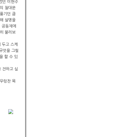
주었던 이현주
집의 철대문
 풍기던 큼
대해 설명을
터 공동체에
막히 불러보
에 두고 스케
 무엇을 그릴
을 할 수 있
 전하고 싶
 우렁찬 목