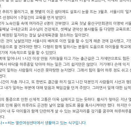
와 갈 곳 없는 불안함 속에 긴 겨울을 두 아이들과 어떻게 보냈는지, 이제와 생각
.
 추위가 물러가고, 봄 햇볕이 이곳 쉼터에도 살포시 눈을 뜨는 3월초. 서울시의 ‘일
로 선정되어 1주일간의 교육을 먼저 받았다.
남자 노숙인들 속에 여자라곤 6명이 전부였다. 교육 첫날 용산구민회관의 이명박 서
둘째날 구세군교회 교수님의 건강체조, 셋째날 관악산 봉사활동 등 다양한 교육프로
게 배정된 일자리는 잠실 실내체육관을 청소하는 일이었다.
든 것이 낯설었지만 서울시의 배려로 이런 일을 할 수 있게 해준 것에 감사했고, 
마음으로 잘 견뎌야만 했다. 다행히 함께 일하시는 분들의 도움으로 아이들을 학교에
기에 지속적으로 일을 할 수 있었다.
벽에 일어나서 1시간 이상 만원 지하철을 타고 가는 출근길은 그 자체만으로도 힘든
 짜서 바닥을 하루종일 닦아야 하는 일은 그리 쉽지만은 않았다. 거기에다 손에 익지
같이 일하는 사람들의 시선은 못마땅한 눈치였다. 그래서 힘이 들어 하루 정도 쉬고
었다.
시간이 차츰 지나고, 또 한번도 결근을 하지 않고 나간 덕분인지 사람들의 시선과 
 내가 일하는 부분에 대해 믿음과 책임감을 던져 주었다. 그러면서 일에 대한 심
.
의 통증으로 인한 신체적 고통은 더욱 심해지고 있는 듯하다. 황사가 찾아온 지난 
로 인해 몸이 하루라도 온전한 날이 없을 정도로 몸을 혹사시켜야만 했다. 하지만 
되어 내 두 아이들과 함께 단란하게 살 수 있는 보금자리를 갖기를 꿈꾸며 하루하루
다.
 나**씨는 열린여성센터에서 생활하고 있는 식구입니다.