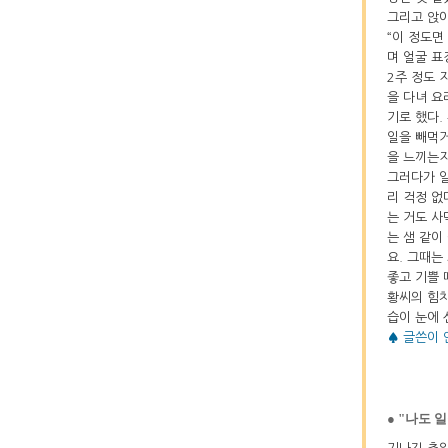
그리고 앉아
“이 정도면
며 얼굴 표
2주 정도 
을 다녀 요
기로 했다.
일을 빼먹거
을 느끼는지
그러다가 일
리 걱정 없
는 거도 사
는 샘 같이
요. 그때는
좋고 기쁠 
황씨의 힘차
습이 눈에 
♠ 글쓴이
● "나도 