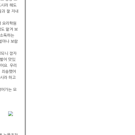
드시라 해도
들과 잘 지내
서 요리학원
정도 맡겨 보
 소독하는
 얼마나 보람
공되니 잠자
 벌어 맛있
됐어요. 우리
려 죄송했어
사시라 하고
걸어가는 모