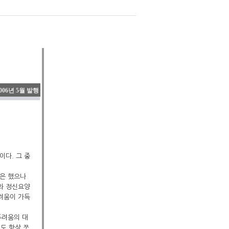
006년 5월 발행
이다. 그 중
혼은 했으나
나와 정신요양
두려움이 가득
두려움의 대
때도 항상 쪼