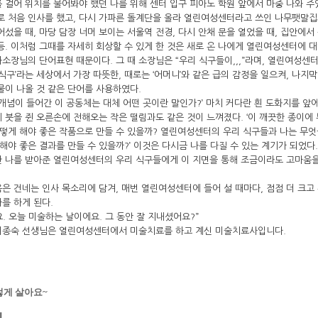
 걸어 위치를 물어봐야 했던 나를 위해 센터 입구 피아노 학원 앞에서 마중 나와 
로 처음 인사를 했고, 다시 가파른 돌계단을 올라 열린여성센터라고 쓰인 나무팻말
어섰을 때, 마당 담장 너머 보이는 서울역 전경, 다시 안채 문을 열었을 때, 집안에서
등. 이처럼 그때를 자세히 회상할 수 있게 한 것은 새로 온 나에게 열린여성센터에 
소장님의 단어표현 때문이다. 그 때 소장님은 “우리 식구들이,,,”라며, 열린여성센
 식구’라는 세상에서 가장 따뜻한, 때로는 ‘어머니’와 같은 급의 감정을 일으켜, 나지
물이 나올 것 같은 단어를 사용하였다.
 개념이 들어간 이 공동체는 대체 어떤 곳이란 말인가?’ 마치 커다란 흰 도화지를 앞
 붓을 쥔 오른손에 전해오는 작은 떨림과도 같은 것이 느껴졌다. ‘이 깨끗한 종이에
어떻게 해야 좋은 작품으로 만들 수 있을까? 열린여성센터의 우리 식구들과 나는 무엇
 해야 좋은 결과를 만들 수 있을까?’ 이것은 다시금 나를 다질 수 있는 계기가 되었다.
 나를 받아준 열린여성센터의 우리 식구들에게 이 지면을 통해 조금이라도 고마움을
은 건네는 인사 목소리에 담겨, 매번 열린여성센터에 들어 설 때마다, 점점 더 크고
를 하게 된다.
. 오늘 미술하는 날이에요. 그 동안 잘 지내셨어요?”
이종숙 선생님은 열린여성센터에서 미술치료를 하고 계신 미술치료사입니다.
렇게 살아요~
피