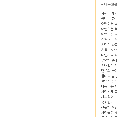
● 나누고픈
사람 냄새가
꽃마다 향기
어떤이는 
어떤이는 
어떤이는 너
스쳐 지나
쳐다만 봐
처음 만난 
내맘까지 
우연한 손
손내밀며 
몇줄의 글
한마디 말 
살면서 문득
바둥바둥 세
사람냄새 그
사과향에.
국화향에.
산뜻한 오
사람들은 좋