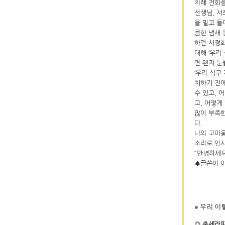
차례 전화를
선생님, 서
을 밀고 들
큼한 냄새 
하던 서정화
대해 ‘우리
면 왠지 눈
‘우리 식구
치하기 전에
수 있고, 
고, 어떻게
많이 부족한
다.
나의 고마움
소리로 인사
“안녕하세요
♠글쓴이 
● 우리 이
◎ 춤세라