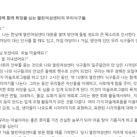
 통해 함께 희망을 심는 열린여성센터의 우리식구들
.”
. 나는 한낮에 열린여성센터 대문을 열며 방안에 들릴 정도의 큰 목소리로 인사한다.
 마당이 대신 인사를 할 때도 있고, 마침 마당이나 거실, 방안에 있던 우리 식구들이 
님 오셨네요. 오늘 미술해요?”
안 잘 지내셨어요?”
서로의 안부를 묻는 것으로 나와 열린여성센터 식구들의 일주일만의 만 남은 시작된
 나와 식구들과의 만남은 올해로 햇수로 3년이 되었다. 우리는 매주 정해진 요일에
지 미술프로그램을 하고 있다. 2시간 동안, 약 10명의 열린센터 식구들과 나는 함
 이야기를 나눈다. 그러는 동안 우리들은 자신들을 이해하고, 서로에게 힘을 주어, 
위한 희망 씨앗을 심고, 또 심을 수 있게 도와주게 된다. 이것이 미술프로그램의 목적
역은 연필, 크레파스, 물감, 도화지 등의 재료로 그리는 평면 회화 활동에서부터, 지
리 등의 만드는 입체 조형 활동까지 모든 것을 다룬다. 여러 가지 미술재료들을 이용
 감정, 느낌, 생각들이 나오도록 시각이미지로 표현하고, 표현된 시각작품에 대해 
우리는 미술이라는 좋은 호미를 가진 진실한 농부가 되어 마음 땅이 기름지게 하고 
앗을 심는다.
전 처음 열린여성센터를 방문 했을 때를 기억한다. 당시 열린여성센터 지리에 익숙하