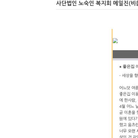
사단법인 노숙인 복지회 메일진(비움
● 좋은집
- 세상을 
어느덧 여름
좋은집 이용
에 한사람,
4월 어느 
곧 이혼을 
원에 있다가
했고 움츠린
너무 오랜 
상인 것 같