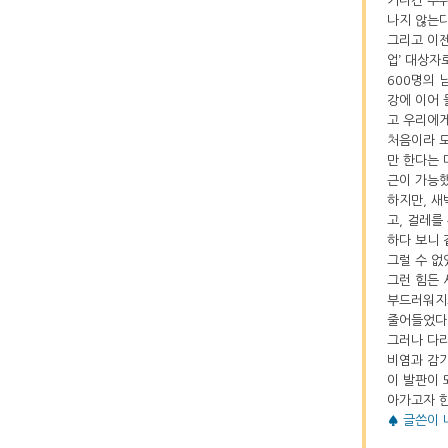
기나긴 추위
나지 않는다
그리고 이젠
업’ 대상자
600명의 
강에 이어 
고 우리에
처음이라 모
만 한다는 
근이 가능했
하지만, 새
고, 걸레를
하다 보니 
그럴 수 없
그런 힘든 
부드러워지고
줄어들었다
그러나 다리
비염과 감기
이 발판이 
아가고자 한
♠ 글쓴이