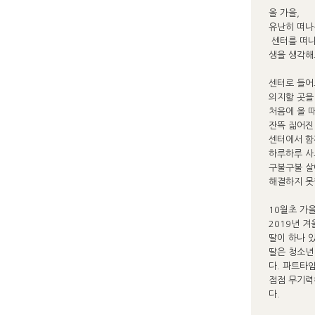
올 가을,
유난히 떠나
센터를 떠나
생을 생각해
센터로 들어
의지할 곳을
처음에 올 
잔뜩 짊어진
센터에서 함
하루하루 사
구불구불 살
해결하지 못
10월초 가
2019년 겨
딸이 하나 
딸은 청소년
다. 파트타
점점 무기력
다.