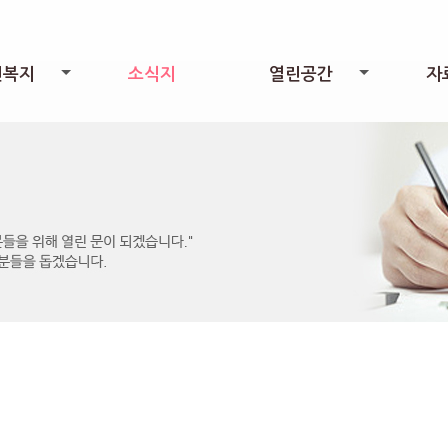
린복지
소식지
열린공간
자
+
+