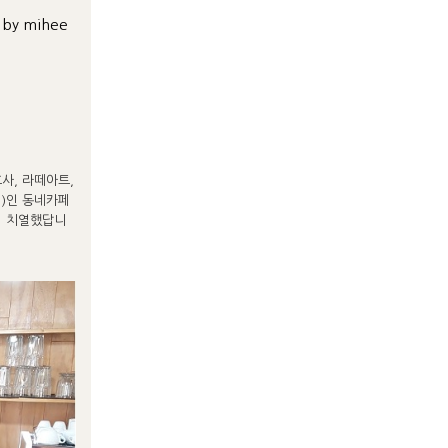
e by mihee
사, 라떼아트,
?)인 동네카페
이 치열했답니