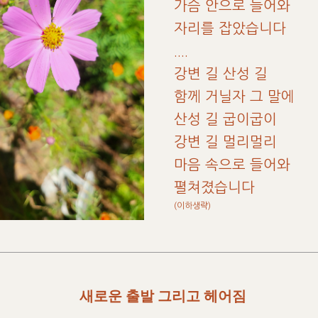
가슴 안으로 들어와
자리를 잡았습니다
....
강변 길 산성 길
함께 거닐자 그 말에
산성 길 굽이굽이
강변 길 멀리멀리
마음 속으로 들어와
펼쳐졌습니다
(이하생략)
새로운 출발 그리고 헤어짐