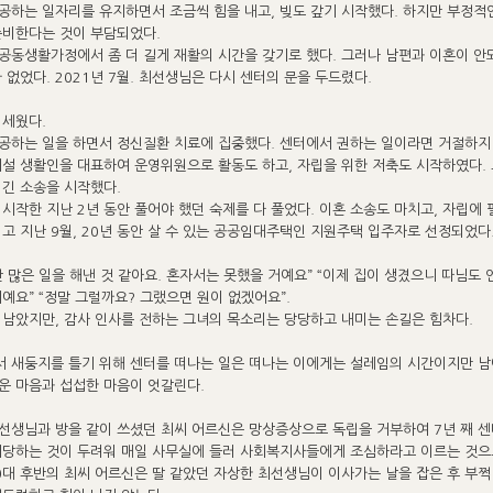
공하는 일자리를 유지하면서 조금씩 힘을 내고, 빚도 갚기 시작했다. 하지만 부정적
준비한다는 것이 부담되었다.
공동생활가정에서 좀 더 길게 재활의 시간을 갖기로 했다. 그러나 남편과 이혼이 안
 없었다. 2021년 7월. 최선생님은 다시 센터의 문을 두드렸다.
 세웠다.
공하는 일을 하면서 정신질환 치료에 집중했다. 센터에서 권하는 일이라면 거절하지
시설 생활인을 대표하여 운영위원으로 활동도 하고, 자립을 위한 저축도 시작하였다.
 긴 소송을 시작했다.
 시작한 지난 2년 동안 풀어야 했던 숙제를 다 풀었다. 이혼 소송도 마치고, 자립에 
리고 지난 9월, 20년 동안 살 수 있는 공공임대주택인 지원주택 입주자로 선정되었다
안 많은 일을 해낸 것 같아요. 혼자서는 못했을 거예요” “이제 집이 생겼으니 따님도
예요” “정말 그럴까요? 그랬으면 원이 없겠어요”.
 남았지만, 감사 인사를 전하는 그녀의 목소리는 당당하고 내미는 손길은 힘차다.
 새둥지를 틀기 위해 센터를 떠나는 일은 떠나는 이에게는 설레임의 시간이지만 
운 마음과 섭섭한 마음이 엇갈린다.
최선생님과 방을 같이 쓰셨던 최씨 어르신은 망상증상으로 독립을 거부하여 7년 째 
치당하는 것이 두려워 매일 사무실에 들러 사회복지사들에게 조심하라고 이르는 것으
0대 후반의 최씨 어르신은 딸 같았던 자상한 최선생님이 이사가는 날을 잡은 후 부쩍