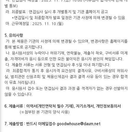
다. 면접심사 예정일 : 2025. 11. 7.(금) 10:00 (서류심사 합격자에 한해 개
별 통보)
라. 최종발표 : 면접심사 실시 후 개별통지 및 기관 홈페이지 공고
*면접일시 및 최종합격자 발표 일정은 기관 사정에 의해 변경될 수 있음.
마. 근무예정일 : 2025. 11. 10.(월)
5. 유의사항
가. 본 채용은 기관의 사정에 의해 변경될 수 있으며, 변경사항은 홈페이지를
통해 별도로 공지합니다.
나. 응시원서상의 누락이나 허위기재, 연락불능, 제출처 착오, 구비서류 미제
출, 자격미비자 응시 등으로 인한 모든 불이익은 응시자 본인의 책임입니다.
다. 제출한 서류는 서류 전형 및 면접심사 후 5일 이내 파기합니다.
라. 최종합격자 통지 후 응시자격 요건상의 결격사유, 구비서류상의 허위사
실, 범죄관련 신원조회 및 채용신체검사 결과 결격 사유 등이 있는 경우 합격
이 무효 처리됩니다.
마. 응시원서 접수 또는 면접심사 결과 과정 중 적격자가 없는 경우 선발하지
않을 수 있습니다.
6. 제출서류 : 이력서(개인연락처 필수 기재), 자기소개서, 개인정보동의서
(※첨부된 본 기관의 양식 사용)
7. 제출방법 : 반드시 이메일접수
goodwhouse@daum.net